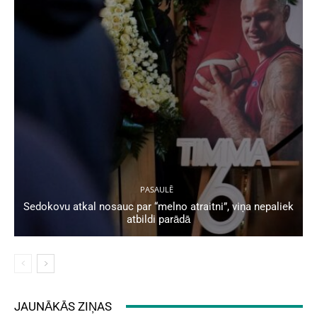
PASAULĒ
Sedokovu atkal nosauc par “melno atraitni”, viņa nepaliek
atbildi parādā
JAUNĀKĀS ZIŅAS