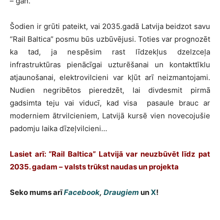
– gan.
Šodien ir grūti pateikt, vai 2035.gadā Latvija beidzot savu
“Rail Baltica” posmu būs uzbūvējusi. Toties var prognozēt
ka tad, ja nespēsim rast līdzekļus dzelzceļa
infrastruktūras pienācīgai uzturēšanai un kontakttīklu
atjaunošanai, elektrovilcieni var kļūt arī neizmantojami.
Nudien negribētos pieredzēt, lai divdesmit pirmā
gadsimta teju vai viducī, kad visa pasaule brauc ar
moderniem ātrvilcieniem, Latvijā kursē vien novecojušie
padomju laika dīzeļvilcieni…
Lasiet arī: “Rail Baltica” Latvijā var neuzbūvēt līdz pat
2035. gadam – valsts trūkst naudas un projekta
Seko mums arī
Facebook
,
Draugiem
un
X
!