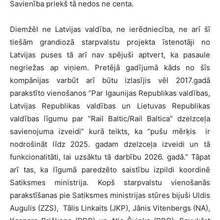
Savienība priekš tā nedos ne centa.
Diemžēl ne Latvijas valdība, ne ierēdniecība, ne arī šī
tiešām grandiozā starpvalstu projekta īstenotāji no
Latvijas puses tā arī nav spējuši aptvert, ka pasaule
negriežas ap viņiem. Pretējā gadījumā kāds no šīs
kompānijas varbūt arī būtu izlasījis vēl 2017.gadā
parakstīto vienošanos “Par Igaunijas Republikas valdības,
Latvijas Republikas valdības un Lietuvas Republikas
valdības līgumu par “Rail Baltic/Rail Baltica” dzelzceļa
savienojuma izveidi” kurā teikts, ka “pušu mērķis ir
nodrošināt līdz 2025. gadam dzelzceļa izveidi un tā
funkcionalitāti, lai uzsāktu tā darbību 2026. gadā.” Tāpat
arī tas, ka līgumā paredzēto saistību izpildi koordinē
Satiksmes ministrija. Kopš starpvalstu vienošanās
parakstīšanas pie Satiksmes ministrijas stūres bijuši Uldis
Augulis (ZZS), Tālis Linkaits (JKP), Jānis Vitenbergs (NA),