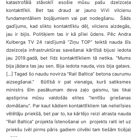
katastrofālā stāvoklī esošie mūsu pašu dzelzceļa
kontakttīkli. Bet tas draud ar jauno ViVi vilcienu
fundamentāliem bojājumiem vai pat nodegšanu. Šāds
gadījums, kad slikto kontakttīklu dēļ, vilciens aizdegās,
jau ir bijis. Politiķiem tas ir kā pīlei ūdens. Pēc Andra
Kulberga TV 24 raidījumā “Ziņu TOP” teiktā nauda šīs
dzelzceļa infrastruktūras savešanai kārtībā bijusi iedota
jau 2019.gadā, bet līdz kontakttīkliem tā netika. “Mums
bija jādara tas jau sen. Bija iedota nauda, viss bija gatavs.
[…] Tagad šo naudu novirza “Rail Baltica” betona caurumu
aizsegšanai.” Būtībā ir pat vienalga, kurš satiksmes
ministrs šīm pasākumam deva zaļo gaismu, tas tikai
apstiprina mūsu valdošās elites “lentīšu griešanas
domāšanu”. Par kaut kādiem kontakttīkliem tak nelielīsies
vēlētāju priekšā, bet par to, ka kārtējo reizi atrasta nauda
“Rail Baltica” projekta īstenošanai un projekts raiti iet uz
priekšu (vēl pirms pāris gadiem cilvēki tam tiešām ticēja)