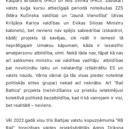
Kaspars Briškens (PRO) un Atis Švinka (PRO). Savukārt
valsts kuģa kursu attiecīgajā periodā noteikušas ZZS
(Māra Kučinska valdība) un “Jaunā Vienotība” (divas
Krišjāņa Kariņa valdības un Evikas Siliņas Ministru
kabinets), bet neviens nav spējis sabiedrībai izskaidrot,
kādēļ projekts tā kavējas, cik reāli ir iemesli tā
neprātīgajam izmaksu kāpumam, kāda ir iesaistīto
amatpersonu atbildība, utml. Nekā tāda nav, tāpat kā nav
arī satiksmes ministru vai valdības vadītāju atbildības
par novilcinātu laiku un netalantīgi izšķērdētu ES un
valsts naudu. Vārna vārnai (ja tās visas pieder noteiktai
politiskās elites grupai) nekad acī neknābs. Arī “Rail
Baltica” projekta (ne)virzīšanos uz priekšu ietekmējusi
kolektīvā politiskā bezatbildība, kad it kā vainojami ir visi,
bet realitātē – neviens.
Vēl 2022.gadā visu trīs Baltijas valstu kopuzņēmuma “RB
Rail” toreizējais valdes priekšsēdētājs Agnis Driksna