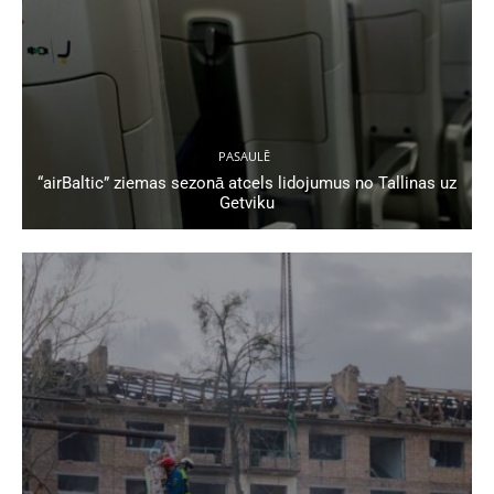
PASAULĒ
“airBaltic” ziemas sezonā atcels lidojumus no Tallinas uz
Getviku