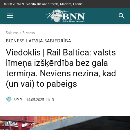
07.08.2026
EN
Vārda diena:
Alfrēds, Madars, Fredis
Sākums
Bizness
BIZNESS
LATVIJA
SABIEDRĪBA
Viedoklis | Rail Baltica: valsts
līmeņa izšķērdība bez gala
termiņa. Neviens nezina, kad
(un vai) to pabeigs
BNN
14.05.2025 11:13