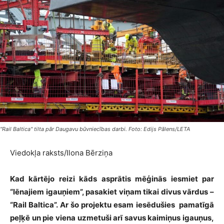
"Rail Baltica" tilta pār Daugavu būvniecības darbi. Foto: Edijs Pālens/LETA
Viedokļa raksts/Ilona Bērziņa
Kad kārtējo reizi kāds asprātis mēģinās iesmiet par
“lēnajiem igauņiem”, pasakiet viņam tikai divus vārdus –
“Rail Baltica”. Ar šo projektu esam iesēdušies pamatīgā
peļķē un pie viena uzmetuši arī savus kaimiņus igauņus,