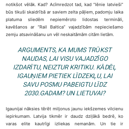
notikšot vēlāk. Kad? Acīmredzot tad, kad “lēnie latvieši”
būs tikuši skaidrībā ar saviem zelta pāļiem, padomju laika
platuma sliedēm nepiemēroto lidostas termināli,
kavēšanos ar “Rail Baltica” vajadzībām nepieciešamo
zemju atsavināšanu un vēl neskaitāmām citām lietām.
ARGUMENTS, KA MUMS TRŪKST
NAUDAS, LAI VISU VAJADZĪGO
IZDARĪTU, NEIZTUR KRITIKU. KĀDĒĻ
IGAUŅIEM PIETIEK LĪDZEKĻU, LAI
SAVU POSMU PABEIGTU LĪDZ
2030.GADAM? UN LIETUVAI?
Igaunijai nāksies tērēt miljonus jaunu iekšzemes vilcienu
iepirkumam. Latvija tikmēr ir daudz dziļākā bedrē, ko
varas elite kautrīgi izliekas nemanām. Un tie ir