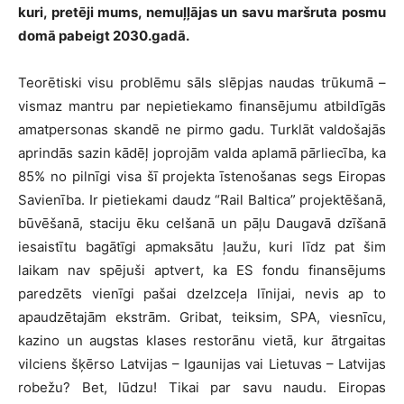
kuri, pretēji mums, nemuļļājas un savu maršruta posmu
domā pabeigt 2030.gadā.
Teorētiski visu problēmu sāls slēpjas naudas trūkumā –
vismaz mantru par nepietiekamo finansējumu atbildīgās
amatpersonas skandē ne pirmo gadu. Turklāt valdošajās
aprindās sazin kādēļ joprojām valda aplamā pārliecība, ka
85% no pilnīgi visa šī projekta īstenošanas segs Eiropas
Savienība. Ir pietiekami daudz “Rail Baltica” projektēšanā,
būvēšanā, staciju ēku celšanā un pāļu Daugavā dzīšanā
iesaistītu bagātīgi apmaksātu ļaužu, kuri līdz pat šim
laikam nav spējuši aptvert, ka ES fondu finansējums
paredzēts vienīgi pašai dzelzceļa līnijai, nevis ap to
apaudzētajām ekstrām. Gribat, teiksim, SPA, viesnīcu,
kazino un augstas klases restorānu vietā, kur ātrgaitas
vilciens šķērso Latvijas – Igaunijas vai Lietuvas – Latvijas
robežu? Bet, lūdzu! Tikai par savu naudu. Eiropas