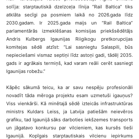
solīja: starptautiskā dzelzceļa līnija “Rail Baltica” tiks
atklāta secīgi pa posmiem laikā no 2026.gada līdz
2030.gadam. Ir 2025.gada maijs un “Rail Baltica”
parlamentārās izmeklēšanas komisijas priekšsēdētājs
Andris Kulbergs Igaunijas Riigikogu pretkorupcijas
komitejas sēdē atzīst: “Lai sasniegtu Salaspili, būs
nepieciešami vismaz septiņi līdz astoņi gadi, tādēļ 2035.
gads ir agrākais termiņš, kad varam reāli cerēt sasniegt
Igaunijas robežu.”
Kāpēc sākumā teicu, ka ar savu nespēju profesionāli
novadīt tāda mēroga projektu esam uzmetuši igauņus?
Viss vienkārši. Kā minētajā sēdē izteicās infrastruktūras
ministrs Kuldars Leiss, ja Latvija patiešām neievēros
grafiku, tad Igaunijā sāks darboties iekšzemes transports
un jāgatavo konkursu par vilcieniem, kas kursēs tieši
Igaunijā. Kopīgais starptautiskais vilcienu iepirkums