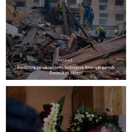
PASAULĒ
Baidoties no ukraiņiem, Solovjovs Krievijai paredz
Doņeckas likteni