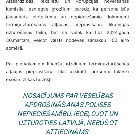
Aizsardzības, iekšlietu un korupcijas novēršanas
komisijai iesniegtie grozījumi paredz, ka persona būs
jāiesniedz pieteikums un nepieciešamie dokumenti
termiņuzturēšanās atļaujas pieprasīšanai likumīgās
uzturēšanās laikā, bet ne vēlāk kā līdz 2024.gada
30.martam, veicot valsts nodevas samaksu 100 eiro
apmērā.
Par pietiekamiem finanšu līdzekļiem termiņuzturēšanās
atļaujas pieprasīšanai tiks uzskatīti personai faktiski
esošie iztikas līdzekļi.
NOSACĪJUMS PAR VESELĪBAS
APDROŠINĀŠANAS POLISES
NEPIECIEŠAMĪBU, IECEĻOJOT UN
UZTUROTIES LATVIJĀ, NEBŪŠOT
ATTIECINĀMS.