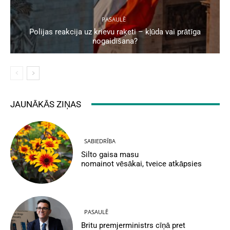
PASAULĒ
Polijas reakcija uz krievu raķeti – kļūda vai prātīga
nogaidīšana?
JAUNĀKĀS ZIŅAS
SABIEDRĪBA
Silto gaisa masu
nomainot vēsākai, tveice atkāpsies
PASAULĒ
Britu premjerministrs cīņā pret