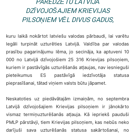
PAREDZĒTU LATVIJĀ
DZĪVOJOŠAJIEM KRIEVIJAS
PILSOŅIEM VĒL DIVUS GADUS,
kuru laikā nokārtot latviešu valodas pārbaudi, lai varētu
legāli turpināt uzturēties Latvijā. Valdība par valodas
prasību pagarinājumu lēma, jo secināja, ka aptuveni 10
000 no Latvijā dzīvojošiem 25 316 Krievijas pilsoņiem,
kuriem ir pastāvīgās uzturēšanās atļaujas, nav iesnieguši
pieteikumus ES pastāvīgā iedzīvotāja statusa
pieprasīšanai, tātad viņiem valsts būtu jāpamet.
Neskatoties uz piedāvātajām izmaiņām, no septembra
Latvijā dzīvojošajiem Krievijas pilsoņiem ir jānokārto
vismaz termiņuzturēšanās atļauja. Kā iepriekš pauduši
PMLP pārstāvji, tiem Krievijas pilsoņiem, kas nebūs neko
darījuši sava uzturēšanās statusa sakārtošanai, no