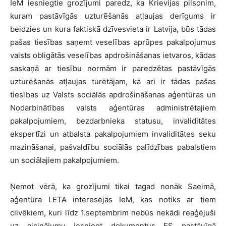
IeM iesniegtie grozījumi paredz, ka Krievijas pilsonim,
kuram pastāvīgās uzturēšanās atļaujas derīgums ir
beidzies un kura faktiskā dzīvesvieta ir Latvija, būs tādas
pašas tiesības saņemt veselības aprūpes pakalpojumus
valsts obligātās veselības apdrošināšanas ietvaros, kādas
saskaņā ar tiesību normām ir paredzētas pastāvīgās
uzturēšanās atļaujas turētājam, kā arī ir tādas pašas
tiesības uz Valsts sociālās apdrošināšanas aģentūras un
Nodarbinātības valsts aģentūras administrētajiem
pakalpojumiem, bezdarbnieka statusu, invaliditātes
ekspertīzi un atbalsta pakalpojumiem invaliditātes seku
mazināšanai, pašvaldību sociālās palīdzības pabalstiem
un sociālajiem pakalpojumiem.
Ņemot vērā, ka grozījumi tikai tagad nonāk Saeimā,
aģentūra LETA interesējās IeM, kas notiks ar tiem
cilvēkiem, kuri līdz 1.septembrim nebūs nekādi reaģējuši
uz aicinājumu iesniegt dokumentus ES pastāvīgā