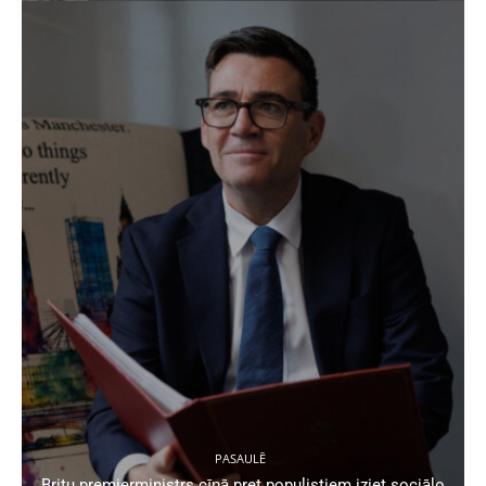
PASAULĒ
Britu premjerministrs cīņā pret populistiem iziet sociālo