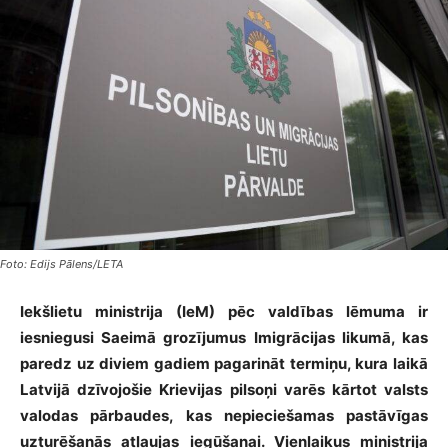
Foto: Edijs Pālens/LETA
Iekšlietu ministrija (IeM) pēc valdības lēmuma ir
iesniegusi Saeimā grozījumus Imigrācijas likumā, kas
paredz uz diviem gadiem pagarināt termiņu, kura laikā
Latvijā dzīvojošie Krievijas pilsoņi varēs kārtot valsts
valodas pārbaudes, kas nepieciešamas pastāvīgas
uzturēšanās atļaujas iegūšanai. Vienlaikus ministrija