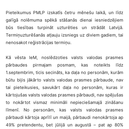
Pieteikumus PMLP izskatīs četru mēnešu laikā, un līdz
galīgā nolēmuma spēkā stāšanās dienai iesniedzējiem
būs tiesības turpināt uzturēties un strādāt Latvijā.
Termiņuzturēšanās atļauju izsniegs uz diviem gadiem, tai
nenosakot reģistrācijas termiņu.
Kā vēsta IeM, noslēdzoties valsts valodas prasmes
pārbaudes pirmajam posmam, kas noteikts līdz
1.septembrim, ticis secināts, ka daļa no personām, kurām
būtu bijis jākārto valsts valodas prasmes pārbaude, nav
tai pieteikusies, savukārt daļa no personām, kuras ir
kārtojušas valsts valodas prasmes pārbaudi, nav spējušas
to nokārtot vismaz minimāli nepieciešamajā zināšanu
līmenī. No personām, kas valsts valodas prasmes
pārbaudi kārtoja aprīlī un maijā, pārbaudi nenokārtoja ap
49% pretendentu, bet jūlijā un augustā – pat ap 80%