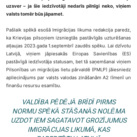
uzsver – ja šie iedzīvotāji nedarīs pilnīgi neko, viņiem
valsts tomēr būs jāpamet.
Pašlaik spēkā esošā Imigrācijas likuma redakcija paredz,
ka Krievijas pilsoņiem izsniegtās pastāvīgās uzturēšanas
atļaujas 2023.gada 1.septembrī zaudēs spēku. Lai dzīvotu
Latvijā, viņiem jāpiesakās Eiropas Savienības (ES)
pastāvīgā iedzīvotāja statusam, bet tā saņemšanai viņiem
Pilsonības un migrācijas lietu pārvaldē (PMLP) jāiesniedz
apliecinājums par valsts valodas zināšanām A2 līmenī un
finanšu resursu esamību.
VALDĪBA PĒDĒJĀ BRĪDĪ PIRMS
NORMU SPĒKĀ STĀŠANĀS NOLĒMA
UZDOT IEM SAGATAVOT GROZĪJUMUS
IMIGRĀCIJAS LIKUMĀ, KAS