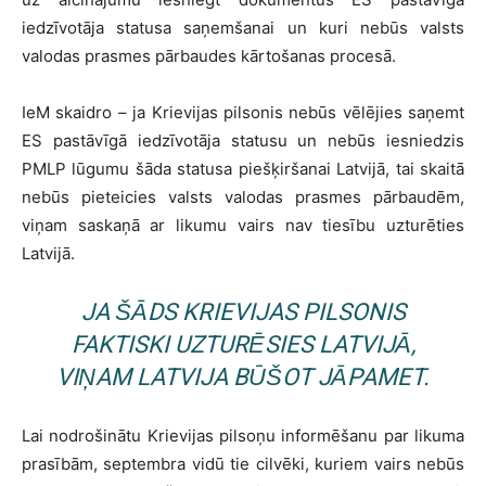
iedzīvotāja statusa saņemšanai un kuri nebūs valsts
valodas prasmes pārbaudes kārtošanas procesā.
IeM skaidro – ja Krievijas pilsonis nebūs vēlējies saņemt
ES pastāvīgā iedzīvotāja statusu un nebūs iesniedzis
PMLP lūgumu šāda statusa piešķiršanai Latvijā, tai skaitā
nebūs pieteicies valsts valodas prasmes pārbaudēm,
viņam saskaņā ar likumu vairs nav tiesību uzturēties
Latvijā.
JA ŠĀDS KRIEVIJAS PILSONIS
FAKTISKI UZTURĒSIES LATVIJĀ,
VIŅAM LATVIJA BŪŠOT JĀPAMET.
Lai nodrošinātu Krievijas pilsoņu informēšanu par likuma
prasībām, septembra vidū tie cilvēki, kuriem vairs nebūs