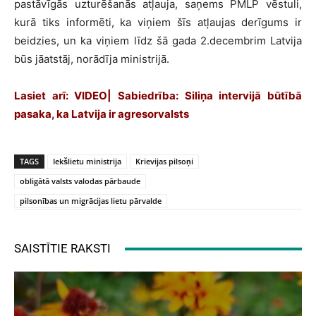
pastāvīgās uzturēšanās atļauja, saņems PMLP vēstuli,
kurā tiks informēti, ka viņiem šīs atļaujas derīgums ir
beidzies, un ka viņiem līdz šā gada 2.decembrim Latvija
būs jāatstāj, norādīja ministrijā.
Lasiet arī:
VIDEO| Sabiedrība: Siliņa intervijā būtībā
pasaka, ka Latvija ir agresorvalsts
TAGS
Iekšlietu ministrija
Krievijas pilsoņi
obligātā valsts valodas pārbaude
pilsonības un migrācijas lietu pārvalde
SAISTĪTIE RAKSTI