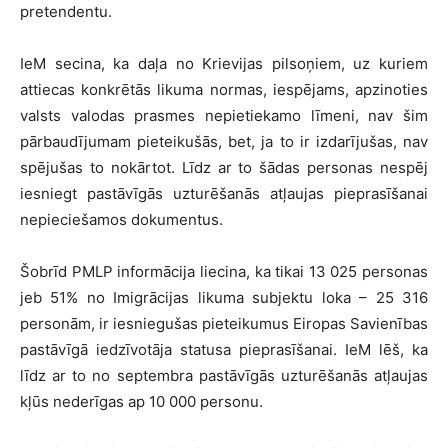
pretendentu.
IeM secina, ka daļa no Krievijas pilsoņiem, uz kuriem
attiecas konkrētās likuma normas, iespējams, apzinoties
valsts valodas prasmes nepietiekamo līmeni, nav šim
pārbaudījumam pieteikušās, bet, ja to ir izdarījušas, nav
spējušas to nokārtot. Līdz ar to šādas personas nespēj
iesniegt pastāvīgās uzturēšanās atļaujas pieprasīšanai
nepieciešamos dokumentus.
Šobrīd PMLP informācija liecina, ka tikai 13 025 personas
jeb 51% no Imigrācijas likuma subjektu loka – 25 316
personām, ir iesniegušas pieteikumus Eiropas Savienības
pastāvīgā iedzīvotāja statusa pieprasīšanai. IeM lēš, ka
līdz ar to no septembra pastāvīgās uzturēšanās atļaujas
kļūs nederīgas ap 10 000 personu.