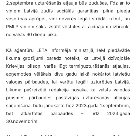
2.septembra uzturēšanās atļauja būs zudušas, līdz ar to
viņiem Latvijā zudīs sociālās garantijas, pilna pieeja
veselības aprūpei, viņi nevarēs legāli strādāt u.tml., un
PMLP viņiem sāks izsūtīt vēstules ar aicinājumu izbraukt
no valsts 90 dienu laikā.
Kā aģentūru LETA informēja ministrijā, IeM piedāvātie
likuma grozījumi paredz noteikt, ka Latvijā dzīvojošie
Krievijas pilsoņi varēs lūgt termiņuzturēšanās atļaujas,
apņemoties vēlākais divu gadu laikā nokārtot latviešu
valodas pārbaudes, lai varētu legāli uzturēties Latvijā.
Likuma pašreizējā redakcija nosaka, ka valsts valodas
prasmes pārbaudes pastāvīgās uzturēšanās atļaujas
saņemšanai būtu jānokārto līdz 2023.gada 1.septembrim,
bet atkārtotās pārbaudes – līdz 2023.gada
30.novembrim.