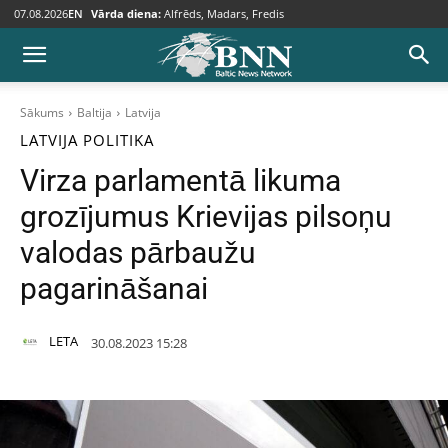
07.08.2026
EN
Vārda diena:
Alfrēds, Madars, Fredis
Sākums
Baltija
Latvija
LATVIJA
POLITIKA
Virza parlamentā likuma
grozījumus Krievijas pilsoņu
valodas pārbaužu
pagarināšanai
LETA
30.08.2023 15:28