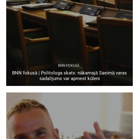
BNN FOKUSĀ
BNN fokusā | Politologa skats: nākamajā Saeimā varas
sadalījums var apmest kūleni