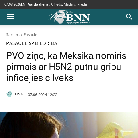
07.08.2026
EN
Vārda diena:
Alfrēds, Madars, Fredis
Sākums
Pasaulē
PASAULĒ
SABIEDRĪBA
PVO ziņo, ka Meksikā nomiris
pirmais ar H5N2 putnu gripu
inficējies cilvēks
BNN
07.06.2024 12:22