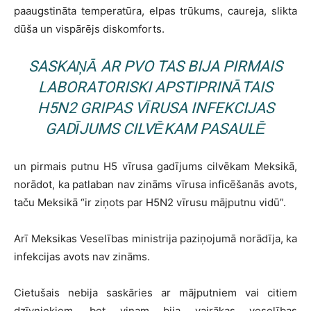
paaugstināta temperatūra, elpas trūkums, caureja, slikta
dūša un vispārējs diskomforts.
SASKAŅĀ AR PVO TAS BIJA PIRMAIS
LABORATORISKI APSTIPRINĀTAIS
H5N2 GRIPAS VĪRUSA INFEKCIJAS
GADĪJUMS CILVĒKAM PASAULĒ
un pirmais putnu H5 vīrusa gadījums cilvēkam Meksikā,
norādot, ka patlaban nav zināms vīrusa inficēšanās avots,
taču Meksikā “ir ziņots par H5N2 vīrusu mājputnu vidū”.
Arī Meksikas Veselības ministrija paziņojumā norādīja, ka
infekcijas avots nav zināms.
Cietušais nebija saskāries ar mājputniem vai citiem
dzīvniekiem, bet viņam bija vairākas veselības