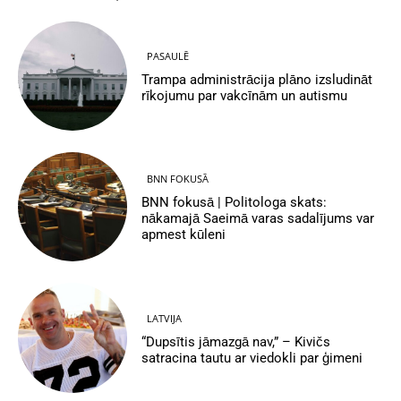
PASAULĒ
Trampa administrācija plāno izsludināt
rīkojumu par vakcīnām un autismu
BNN FOKUSĀ
BNN fokusā | Politologa skats:
nākamajā Saeimā varas sadalījums var
apmest kūleni
LATVIJA
“Dupsītis jāmazgā nav,” – Kivičs
satracina tautu ar viedokli par ģimeni