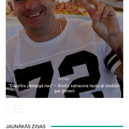
LATVIJA
“Dupsītis jāmazgā nav,” – Kivičs satracina tautu ar viedokli
par ģimeni
JAUNĀKĀS ZIŅAS