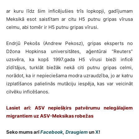
ar kuru līdz šim inficējušies trīs lopkopji, gadījumam
Meksikā esot saistītam ar citu H5 putnu gripas vīrusa
celmu, abi tomēr ir H5 putnu gripas vīrusi.
Endrjū Pekošs (Andrew Pekosz), gripas eksperts no
Džona Hopkinsa universitātes, aģentūrai “Reuters”
uzsvēra, ka kopš 1997.gada H5 vīrusi bieži inficē
zīdītājus, turklāt biežāk nekā citi putnu gripas celmi,
norādot, ka ir nepieciešama modra uzraudzība, jo ar katru
izplatīšanos palielinās mutāciju iespēja, kas var veicināt
cilvēku inficēšanos.
Lasiet arī:
ASV nepiešķirs patvērumu nelegālajiem
migrantiem uz ASV-Meksikas robežas
Seko mums arī
Facebook
,
Draugiem
un
X
!