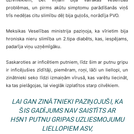
problēmas, un pirms akūtu simptomu parādīšanās viņš
trīs nedēļas citu slimību dēļ bija guļošs, norādīja PVO.
Meksikas Veselības ministrija paziņoja, ka vīrietim bija
hroniska nieru slimība un 2.tipa diabēts, kas, iespējams,
padarīja viņu uzņēmīgāku.
Saskaroties ar inficētiem putniem, līdz šim ar putnu gripu
ir inficējušies zīdītāji, piemēram, roņi, lāči un liellopi, un
zinātnieki seko līdzi izmaiņām vīrusā, kas varētu liecināt,
ka tas pielāgojas, lai vieglāk izplatītos starp cilvēkiem.
LAI GAN ZINĀTNIEKI PAZIŅOJUŠI, KA
ŠIS GADĪJUMS NAV SAISTĪTS AR
H5N1 PUTNU GRIPAS UZLIESMOJUMU
LIELLOPIEM ASV,