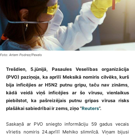
Foto: Artem Podrez/Pexels
Trešdien, 5.jūnijā, Pasaules Veselības organizācija
(PVO) paziņoja, ka aprīlī Meksikā nomiris cilvēks, kurš
bija inficējies ar H5N2 putnu gripu, taču nav zināms,
kādā veidā viņš inficējies ar šo vīrusu, vienlaikus
piebilstot, ka pašreizējais putnu gripas vīrusa risks
plašākai sabiedrībai ir zems, ziņo “
Reuters
”.
Saskaņā ar PVO sniegto informāciju 59 gadus vecais
vīrietis nomiris 24.aprīlī Mehiko slimnīcā. Viņam bijusi