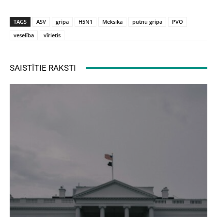
TAGS
ASV
gripa
H5N1
Meksika
putnu gripa
PVO
veselība
vīrietis
SAISTĪTIE RAKSTI