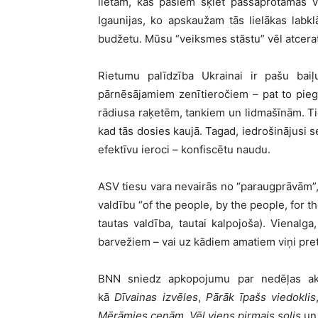
lietām, kas pašiem šķiet pašsaprotamas v
Igaunijas, ko apskaužam tās lielākas labk
budžetu. Mūsu “veiksmes stāstu” vēl atcera
Rietumu palīdzība Ukrainai ir pašu bai
pārnēsājamiem zenītieročiem – pat to piegā
rādiusa raķetēm, tankiem un lidmašīnām. Ti
kad tās dosies kaujā. Tagad, iedrošinājusi s
efektīvu ieroci – konfiscētu naudu.
ASV tiesu vara nevairās no “paraugprāvām”, 
valdību “of the people, by the people, for t
tautas valdība, tautai kalpojoša). Vienalga
barvežiem – vai uz kādiem amatiem viņi pr
BNN sniedz apkopojumu par nedēļas akt
kā
Dīvainas izvēles
,
Pārāk īpašs viedoklis
Mērāmies cenām
,
Vēl viens pirmais solis
u