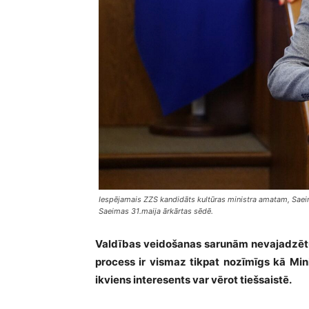
Iespējamais ZZS kandidāts kultūras ministra amatam, Saeim
Saeimas 31.maija ārkārtas sēdē.
Valdības veidošanas sarunām nevajadzētu 
process ir vismaz tikpat nozīmīgs kā Min
ikviens interesents var vērot tiešsaistē.