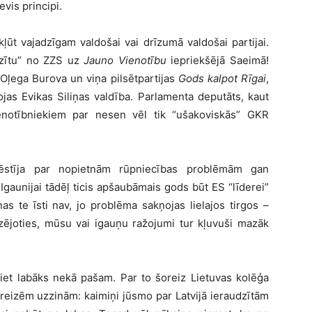
evis principi.
kļūt vajadzīgam valdošai vai drīzumā valdošai partijai.
nzītu” no ZZS uz
Jauno Vienotību
iepriekšējā Saeimā!
r Oļega Burova un viņa pilsētpartijas
Gods kalpot Rīgai
,
jas Evikas Siliņas valdība. Parlamenta deputāts, kaut
ienotībniekiem par nesen vēl tik “ušakoviskās” GKR
 vēstīja par nopietnām rūpniecības problēmām gan
gaunijai tādēļ ticis apšaubāmais gods būt ES “līderei”
s te īsti nav, jo problēma sakņojas lielajos tirgos –
zējoties, mūsu vai igauņu ražojumi tur kļuvuši mazāk
iet labāks nekā pašam. Par to šoreiz Lietuvas kolēģa
 reizēm uzzinām: kaimiņi jūsmo par Latvijā ieraudzītām