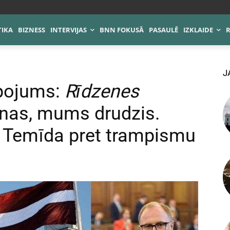
TIKA
BIZNESS
INTERVIJAS
BNN FOKUSĀ
PASAULĒ
IZKLAIDE
J
pojums:
Rīdzenes
esnas, mums drudzis.
. Temīda pret trampismu