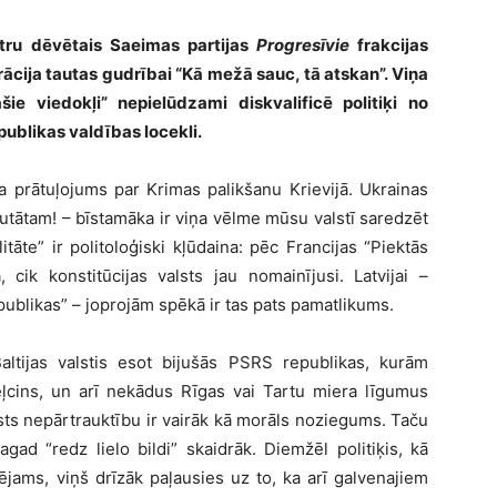
stru dēvētais Saeimas partijas
Progresīvie
frakcijas
ācija tautas gudrībai “Kā mežā sauc, tā atskan”. Viņa
ie viedokļi” nepielūdzami diskvalificē politiķi no
publikas valdības locekli.
a prātuļojums par Krimas palikšanu Krievijā. Ukrainas
putātam! – bīstamāka ir viņa vēlme mūsu valstī saredzēt
itāte” ir politoloģiski kļūdaina: pēc Francijas “Piektās
 cik konstitūcijas valsts jau nomainījusi. Latvijai –
publikas” – joprojām spēkā ir tas pats pamatlikums.
Baltijas valstis esot bijušās PSRS republikas, kurām
eļcins, un arī nekādus Rīgas vai Tartu miera līgumus
lsts nepārtrauktību ir vairāk kā morāls noziegums. Taču
agad “redz lielo bildi” skaidrāk. Diemžēl politiķis, kā
ējams, viņš drīzāk paļausies uz to, ka arī galvenajiem