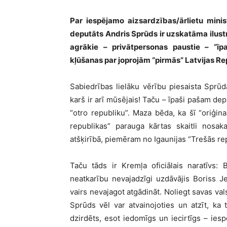
Par iespējamo aizsardzības/ārlietu mini
deputāts Andris Sprūds ir uzskatāma ilustr
agrākie – privātpersonas paustie – “īpaš
kļūšanas par joprojām “pirmās” Latvijas Re
Sabiedrības lielāku vērību piesaista Sprūd
karš ir arī mūsējais! Taču – īpaši pašam de
“otro republiku”. Maza bēda, ka šī “oriģinal
republikas” parauga kārtas skaitli nosaka,
atšķirībā, piemēram no Igaunijas “Trešās re
Taču tāds ir Kremļa oficiālais naratīvs: 
neatkarību nevajadzīgi uzdāvājis Boriss J
vairs nevajagot atgādināt. Noliegt savas va
Sprūds vēl var atvainojoties un atzīt, ka t
dzirdēts, esot iedomīgs un iecirtīgs – iesp