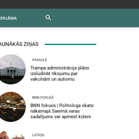
REKLĀMA
AUNĀKĀS ZIŅAS
PASAULĒ
Trampa administrācija plāno
izsludināt rīkojumu par
vakcīnām un autismu
BNN FOKUSĀ
BNN fokusā | Politologa skats:
nākamajā Saeimā varas
sadalījums var apmest kūleni
LATVIJA