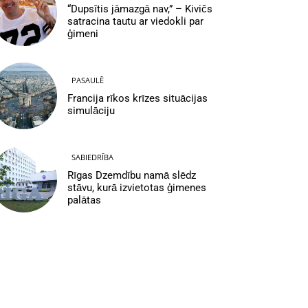
“Dupsītis jāmazgā nav,” – Kivičs
satracina tautu ar viedokli par
ģimeni
PASAULĒ
Francija rīkos krīzes situācijas
simulāciju
SABIEDRĪBA
Rīgas Dzemdību namā slēdz
stāvu, kurā izvietotas ģimenes
palātas