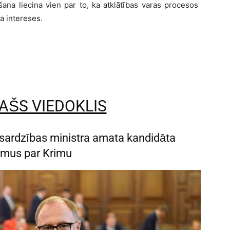
ana liecina vien par to, ka atklātības varas procesos
ka intereses.
AŠS VIEDOKLIS
izsardzības ministra amata kandidāta
umus par Krimu