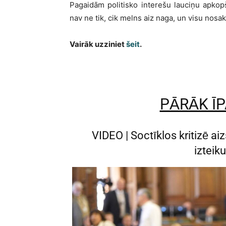
Pagaidām politisko interešu lauciņu apkopš
nav ne tik, cik melns aiz naga, un visu nosa
Vairāk uzziniet
šeit
.
PĀRĀK ĪP
VIDEO | Soctīklos kritizē a
izteik