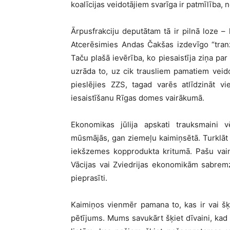
koalīcijas veidotājiem svarīga ir patmīlība, n
Ārpusfrakciju deputātam tā ir pilnā loze – 
Atcerēsimies Andas Čakšas izdevīgo “tra
Taču plašā ievērība, ko piesaistīja ziņa pa
uzrāda to, uz cik trausliem pamatiem veido
pieslējies ZZS, tagad varēs atlīdzināt v
iesaistīšanu Rīgas domes vairākumā.
Ekonomikas jūlija apskati trauksmaini
mūsmājās, gan ziemeļu kaimiņsētā. Turklāt I
iekšzemes kopprodukta kritumā. Pašu vaina
Vācijas vai Zviedrijas ekonomikām sabrem
pieprasīti.
Kaimiņos vienmēr pamana to, kas ir vai šķ
pētījums. Mums savukārt šķiet dīvaini, kad