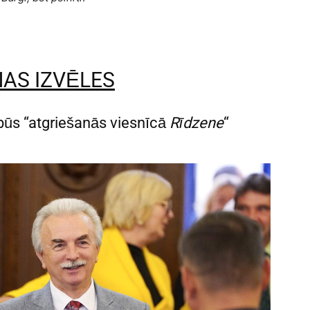
NAS IZVĒLES
 būs “atgriešanās viesnīcā
Rīdzene
“