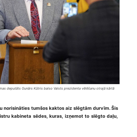
as deputāts Gunārs Kūtris balso Valsts prezidenta vēlēšanu otrajā kārtā
norisināties tumšos kaktos aiz slēgtām durvīm. Šis
istru kabineta sēdes, kuras, izņemot to slēgto daļu,