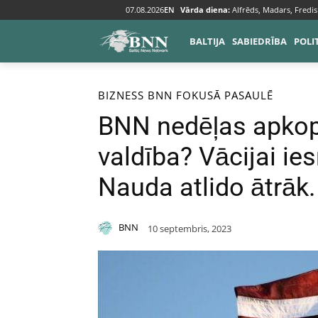
07.08.2026
EN
Vārda diena:
Alfrēds, Madars, Fredis
BALTIJA
SABIEDRĪBA
POLI
Sākums
Bizness
BIZNESS
BNN FOKUSĀ
PASAULĒ
BNN nedēļas apko
valdība? Vācijai i
Nauda atlido ātrāk
BNN
10 septembris, 2023