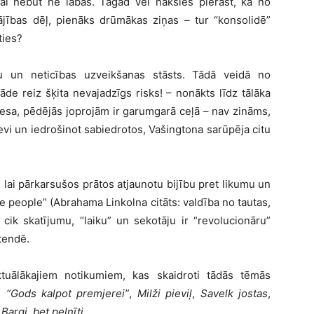
ai nebūt ne labas. Tagad vēl nāksies pierast, ka no
lājības dēļ, pienāks drūmākas ziņas – tur “konsolidē”
ties?
ļu un neticības uzveikšanas stāsts. Tādā veidā no
de reiz šķita nevajadzīgs risks! – nonākts līdz tālāka
esa, pēdējās joprojām ir garumgarā ceļā – nav zināms,
evi un iedrošinot sabiedrotos, Vašingtona sarūpēja citu
lai pārkarsušos prātos atjaunotu bijību pret likumu un
he people” (Abrahama Linkolna citāts: valdība no tautas,
, cik skatījumu, “laiku” un sekotāju ir “revolucionāru”
etendē.
uālākajiem notikumiem, kas skaidroti tādās tēmās
,
“Gods kalpot premjerei”
,
Milži pieviļ
,
Savelk jostas
,
n
Bargi, bet pelnīti
.