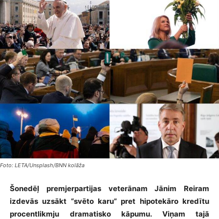
Foto: LETA/Unsplash/BNN kolāža
Šonedēļ premjerpartijas veterānam Jānim Reiram
izdevās uzsākt “svēto karu” pret hipotekāro kredītu
procentlikmju dramatisko kāpumu. Viņam tajā