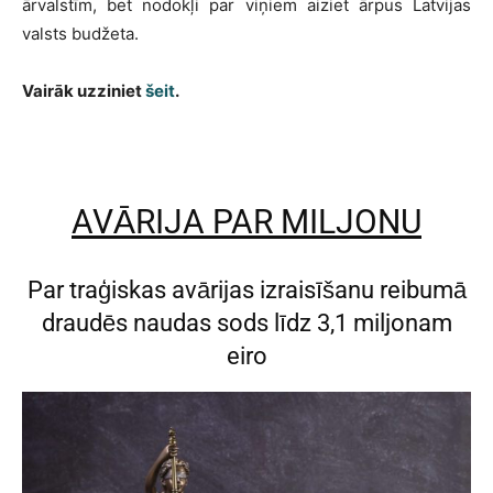
ārvalstīm, bet nodokļi par viņiem aiziet ārpus Latvijas
valsts budžeta.
Vairāk uzziniet
šeit
.
AVĀRIJA PAR MILJONU
Par traģiskas avārijas izraisīšanu reibumā
draudēs naudas sods līdz 3,1 miljonam
eiro