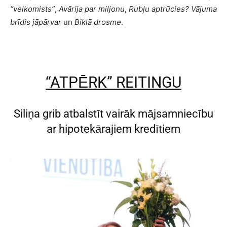
“velkomists”
,
Avārija par miljonu
,
Rubļu aptrūcies?
Vājuma
brīdis jāpārvar
un
Biklā drosme
.
“ATPĒRK” REITINGU
Siliņa grib atbalstīt vairāk mājsamniecību
ar hipotekārajiem kredītiem