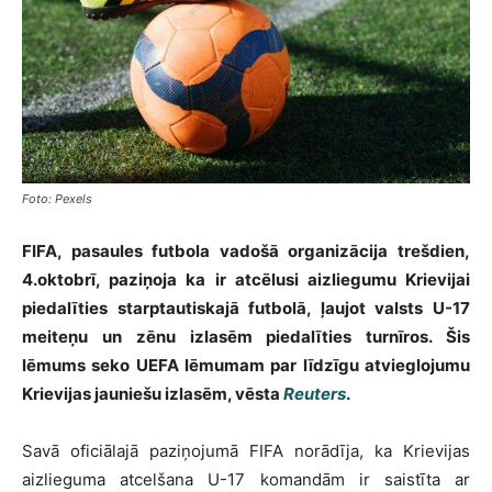
Foto: Pexels
FIFA, pasaules futbola vadošā organizācija trešdien,
4.oktobrī, paziņoja ka ir atcēlusi aizliegumu Krievijai
piedalīties starptautiskajā futbolā, ļaujot valsts U-17
meiteņu un zēnu izlasēm piedalīties turnīros. Šis
lēmums seko UEFA lēmumam par līdzīgu atvieglojumu
Krievijas jauniešu izlasēm, vēsta
Reuters
.
Savā oficiālajā paziņojumā FIFA norādīja, ka Krievijas
aizlieguma atcelšana U-17 komandām ir saistīta ar