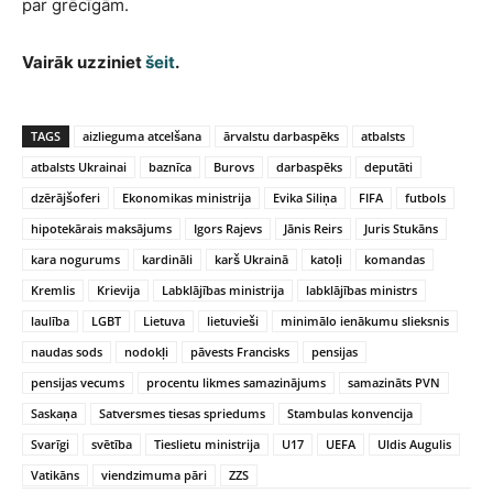
par grēcīgām.
Vairāk uzziniet
šeit
.
TAGS
aizlieguma atcelšana
ārvalstu darbaspēks
atbalsts
atbalsts Ukrainai
baznīca
Burovs
darbaspēks
deputāti
dzērājšoferi
Ekonomikas ministrija
Evika Siliņa
FIFA
futbols
hipotekārais maksājums
Igors Rajevs
Jānis Reirs
Juris Stukāns
kara nogurums
kardināli
karš Ukrainā
katoļi
komandas
Kremlis
Krievija
Labklājības ministrija
labklājības ministrs
laulība
LGBT
Lietuva
lietuvieši
minimālo ienākumu slieksnis
naudas sods
nodokļi
pāvests Francisks
pensijas
pensijas vecums
procentu likmes samazinājums
samazināts PVN
Saskaņa
Satversmes tiesas spriedums
Stambulas konvencija
Svarīgi
svētība
Tieslietu ministrija
U17
UEFA
Uldis Augulis
Vatikāns
viendzimuma pāri
ZZS