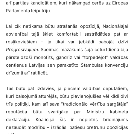
arī partijas kandidātiem, kuri nākamgad cerēs uz Eiropas
Parlamenta leiputriju.
Lai cik netīkama būtu atrašanās opozīcijā, Nacionālajai
apvienībai tajā šķiet komfortabli sastrādāties pat ar
rosļikoviešiem – ja tikai var jebkādi pabojāt dzīvi
Progresīvajiem
. Saeimas mazākums šajā ceturtdienā bija
pārsteidzoši monolīts, gandrīz vai “torpedējot” valdības
centienus Latvijas sen parakstīto Stambulas konvenciju
drīzumā arī ratificēt.
Tas būtu pat izdevies, ja pieciem valdības deputātiem,
kuri balsojumā atturējās, būtu pievienojušies vēl kādi divi
trīs politiķi, kam arī sava “tradicionālo vērtību sargātāja”
reputācija būtu svarīgāka par Ministru kabineta
deklarāciju. Koalīcijai šis ir nopietns brīdinājums
nezaudēt modrību – izrādās, patiesu pretrunu opozīcijas