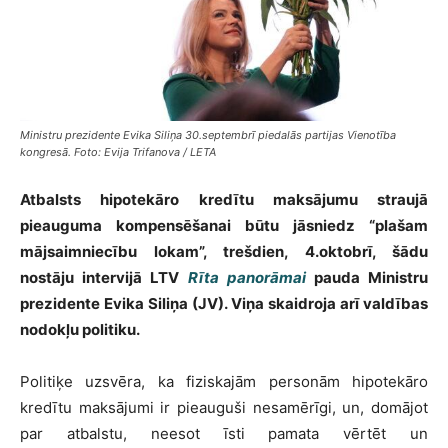
Ministru prezidente Evika Siliņa 30.septembrī piedalās partijas Vienotība
kongresā. Foto: Evija Trifanova / LETA
Atbalsts hipotekāro kredītu maksājumu straujā
pieauguma kompensēšanai būtu jāsniedz “plašam
mājsaimniecību lokam”, trešdien, 4.oktobrī, šādu
nostāju intervijā LTV
Rīta panorāmai
pauda Ministru
prezidente Evika Siliņa (JV). Viņa skaidroja arī valdības
nodokļu politiku.
Politiķe uzsvēra, ka fiziskajām personām hipotekāro
kredītu maksājumi ir pieauguši nesamērīgi, un, domājot
par atbalstu, neesot īsti pamata vērtēt un