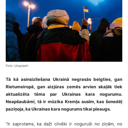
Foto: Unsplash
Tā kā asinsizliešana Ukrainā negrasās beigties, gan
Rietumeiropā, gan aizjūras zemēs arvien skaļāk tiek
aktualizēta tēma par Ukrainas kara nogurumu.
Neapšaubāmi, tā ir mūzika Kremļa ausīm, kas šonedēļ
paziņoja, ka Ukrainas kara nogurums tikai pieaugs.
“Ir saprotams, ka daži cilvēki ir noguruši no ziņām, no