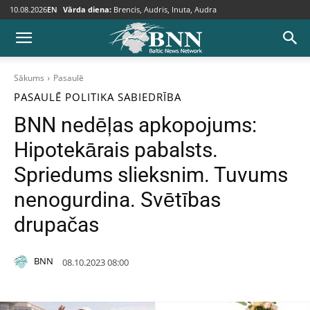
10.08.2026
EN
Vārda diena:
Brencis, Audris, Inuta, Audra
Sākums
Pasaulē
PASAULĒ
POLITIKA
SABIEDRĪBA
BNN nedēļas apkopojums:
Hipotekārais pabalsts.
Spriedums slieksnim. Tuvums
nenogurdina. Svētības
drupačas
BNN
08.10.2023 08:00