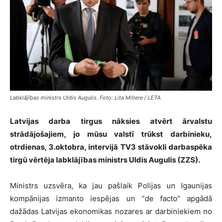
Labklājības ministrs Uldis Augulis. Foto: Lita Millere / LETA
Latvijas darba tirgus nāksies atvērt ārvalstu
strādājošajiem, jo mūsu valstī trūkst darbinieku,
otrdienas, 3.oktobra, intervijā TV3 stāvokli darbaspēka
tirgū vērtēja labklājības ministrs Uldis Augulis (ZZS).
Ministrs uzsvēra, ka jau pašlaik Polijas un Igaunijas
kompānijas izmanto iespējas un “de facto” apgādā
dažādas Latvijas ekonomikas nozares ar darbiniekiem no