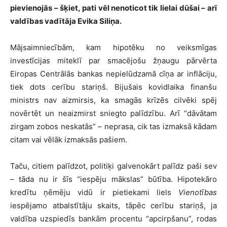
pievienojās – šķiet, pati vēl nenoticot tik lielai dūšai – arī
valdības vadītāja Evika Siliņa.
Mājsaimniecībām, kam hipotēku no veiksmīgas
investīcijas miteklī par smacējošu žņaugu pārvērta
Eiropas Centrālās bankas nepielūdzamā cīņa ar inflāciju,
tiek dots cerību stariņš. Bijušais kovidlaika finanšu
ministrs nav aizmirsis, ka smagās krīzēs cilvēki spēj
novērtēt un neaizmirst sniegto palīdzību. Arī “dāvātam
zirgam zobos neskatās” – neprasa, cik tas izmaksā kādam
citam vai vēlāk izmaksās pašiem.
Taču, citiem palīdzot, politiķi galvenokārt palīdz paši sev
– tāda nu ir šīs “iespēju mākslas” būtība. Hipotekāro
kredītu ņēmēju vidū ir pietiekami liels
Vienotības
iespējamo atbalstītāju skaits, tāpēc cerību stariņš, ja
valdība uzspiedīs bankām procentu “apcirpšanu”, rodas