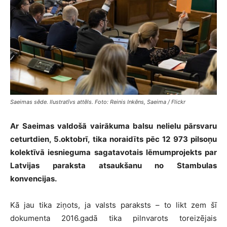
Saeimas sēde. Ilustratīvs attēls. Foto: Reinis Inkēns, Saeima / Flickr
Ar Saeimas valdošā vairākuma balsu nelielu pārsvaru
ceturtdien, 5.oktobrī, tika noraidīts pēc 12 973 pilsoņu
kolektīvā iesnieguma sagatavotais lēmumprojekts par
Latvijas paraksta atsaukšanu no Stambulas
konvencijas.
Kā jau tika ziņots, ja valsts paraksts – to likt zem šī
dokumenta 2016.gadā tika pilnvarots toreizējais