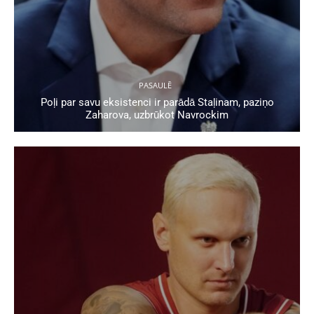
PASAULĒ
Poļi par savu eksistenci ir parādā Staļinam, paziņo
Zaharova, uzbrūkot Navrockim