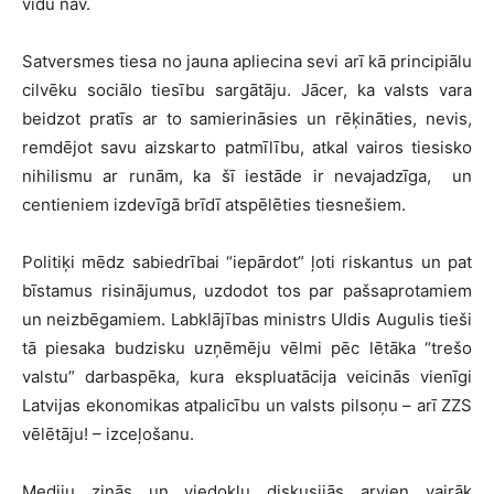
vidū nav.
Satversmes tiesa no jauna apliecina sevi arī kā principiālu
cilvēku sociālo tiesību sargātāju. Jācer, ka valsts vara
beidzot pratīs ar to samierināsies un rēķināties, nevis,
remdējot savu aizskarto patmīlību, atkal vairos tiesisko
nihilismu ar runām, ka šī iestāde ir nevajadzīga, un
centieniem izdevīgā brīdī atspēlēties tiesnešiem.
Politiķi mēdz sabiedrībai “iepārdot” ļoti riskantus un pat
bīstamus risinājumus, uzdodot tos par pašsaprotamiem
un neizbēgamiem. Labklājības ministrs Uldis Augulis tieši
tā piesaka budzisku uzņēmēju vēlmi pēc lētāka “trešo
valstu” darbaspēka, kura ekspluatācija veicinās vienīgi
Latvijas ekonomikas atpalicību un valsts pilsoņu – arī ZZS
vēlētāju! – izceļošanu.
Mediju ziņās un viedokļu diskusijās arvien vairāk