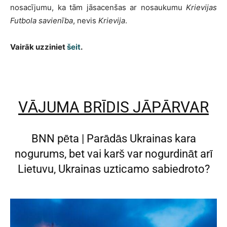
nosacījumu, ka tām jāsacenšas ar nosaukumu
Krievijas
Futbola savienība
, nevis
Krievija
.
Vairāk uzziniet
šeit
.
VĀJUMA BRĪDIS JĀPĀRVAR
BNN pēta | Parādās Ukrainas kara
nogurums, bet vai karš var nogurdināt arī
Lietuvu, Ukrainas uzticamo sabiedroto?