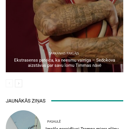
SARKANAIS PAKLĀJS
Ekstrasenss pateica, ka neesmu vainīga – Sedokova
aizstāvas par savu lomu Timmas nāvē
JAUNĀKĀS ZIŅAS
PASAULĒ
Izraēla noraidījusi Trampa miera plānu