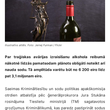
Iliustratīvs attēls. Foto: Jernej Furman / Flickr
Par traģiskas avārijas izraisīšanu alkohola reibumā
nākotnē līdzās pamatsodam plānots obligāti noteikt arī
nauda sodu. Tā amplitūda varētu būt no 6 200 eiro līdz
pat 3,1 miljonam eiro.
Saeimas Krimināltiesību un sodu politikas apakškomisija
otrdien atbalstīja pēc ģenerālprokurora Jura Stukāna
rosinājuma Tieslietu ministrijā (TM) sagatavotos
grozījumus Krimināllikumā, kas paredz pastiprināt sodus