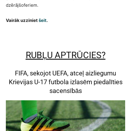
dzērājšoferiem.
Vairāk uzziniet
šeit
.
RUBĻU APTRŪCIES?
FIFA, sekojot UEFA, atceļ aizliegumu
Krievijas U-17 futbola izlasēm piedalīties
sacensībās