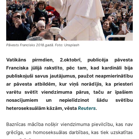
Pāvests Francisks 2018.gadā. Foto: Unsplash
Vatikāns pirmdien, 2.oktobrī, publicēja pāvesta
Franciska jūlijā rakstīto, pēc tam, kad kardināli bija
publiskojuši savus jautājumus, paužot neapmierinātību
ar pāvesta atbildēm, kur viņš norādījis, ka priesteri
varētu svētīt viendzimuma pārus, taču ar īpašiem
nosacījumiem un nepielīdzinot šādu svētību
heteroseksuālām kāzām, vēsta
Reuters
.
Baznīcas mācība nošķir viendzimuma pievilcību, kas nav
grēcīga, un homoseksuālas darbības, kas tiek uzskatītas